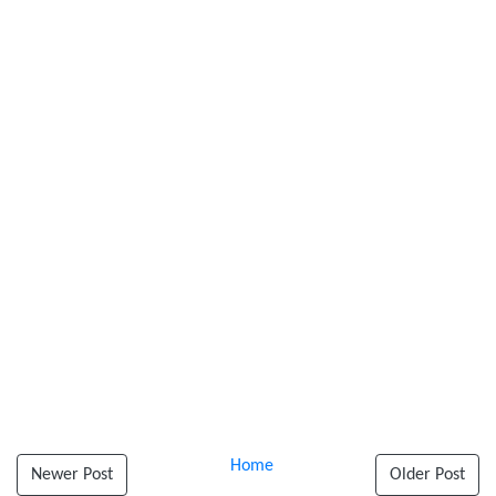
Home
Newer Post
Older Post